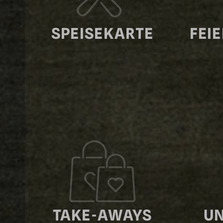
SPEISE­KARTE
FEI
TAKE-AWAYS
UN