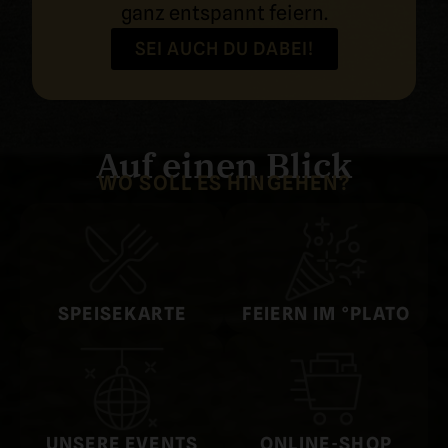
ganz entspannt feiern.
SEI AUCH DU DABEI!
Auf einen Blick
WO SOLL ES HINGEHEN?
SPEISE­KARTE
FEIERN IM °PLATO
UNSERE EVENTS
ONLINE-SHOP