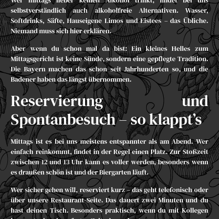
Wer mittags lieber keinen Alkohol trinkt, findet bei uns
selbstverständlich auch alkoholfreie Alternativen. Wasser,
Softdrinks, Säfte, Hauseigene Limos und Eistees – das Übliche.
Niemand muss sich hier erklären.
Aber wenn du schon mal da bist: Ein kleines Helles zum
Mittagsgericht ist keine Sünde, sondern eine gepflegte Tradition.
Die Bayern machen das schon seit Jahrhunderten so, und die
Badener haben das längst übernommen.
Reservierung und
Spontanbesuch – so klappt’s
Mittags ist es bei uns meistens entspannter als am Abend. Wer
einfach reinkommt, findet in der Regel einen Platz. Zur Stoßzeit
zwischen 12 und 13 Uhr kann es voller werden, besonders wenn
es draußen schön ist und der Biergarten läuft.
Wer sicher gehen will, reserviert kurz – das geht telefonisch oder
über
unsere Restaurant-Seite
. Das dauert zwei Minuten und du
hast deinen Tisch. Besonders praktisch, wenn du mit Kollegen