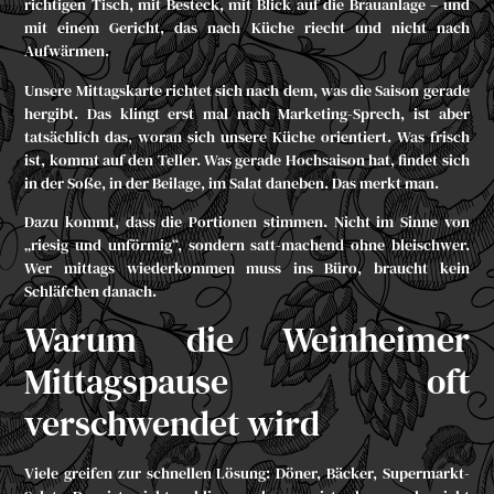
richtigen Tisch, mit Besteck, mit Blick auf die Brauanlage – und
mit einem Gericht, das nach Küche riecht und nicht nach
Aufwärmen.
Unsere Mittagskarte richtet sich nach dem, was die Saison gerade
hergibt. Das klingt erst mal nach Marketing-Sprech, ist aber
tatsächlich das, woran sich unsere Küche orientiert. Was frisch
ist, kommt auf den Teller. Was gerade Hochsaison hat, findet sich
in der Soße, in der Beilage, im Salat daneben. Das merkt man.
Dazu kommt, dass die Portionen stimmen. Nicht im Sinne von
„riesig und unförmig“, sondern satt-machend ohne bleischwer.
Wer mittags wiederkommen muss ins Büro, braucht kein
Schläfchen danach.
Warum die Weinheimer
Mittagspause oft
verschwendet wird
Viele greifen zur schnellen Lösung: Döner, Bäcker, Supermarkt-