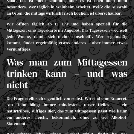
Salat. Das ist nicht schlimm, aber es ist eben auch nicht
besonders. Wer täglich in Weinheim arbeitet, weiß: die Auswahl
an Orten, die mittags wirklich frisch kochen, ist überschaubar.
Wir öffnen täglich ab 12 Uhr und haben speziell für die
Mittagszeit eine Tageskarte im Angebot. Das Tagesessen wechselt
jede Woche, damit sich nichts einschleift. Wer regelmäßig
kommt, findet regelmäßig etwas anderes – aber immer etwas
Vernünftiges.
Was man zum Mittagessen
trinken kann – und was
nicht
Die Frage stellt sich eigentlich von selbst: Wir sind eine Brauerei.
Am Hahn hängt immer mindestens unser
Helles
– ein
naturtrübes, süffiges Bier, das zum Mittagessen passt wie kaum
ein anderes. Leicht, bekömmlich, ohne zu viel Alkohol-
Statement.