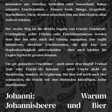
besonders aus Amerika, Australien oder Neuseeland, haben
intensive Fruchtaromen – Passion Fruit, Mango, Grapefruit,
Stachelbeere. Diese Aromen entstehen rein aus dem Hopfen ohne
weitere Zutaten.
Der zweite Weg ist die direkte Zugabe von Frucht: Fruchtsaft,
Fruchtpüree, echte Früchte oder Fruchtkonzentrate werden
dem Bier bei oder nach der Gärung zugegeben. Das ergibt
intensivere, direktere Fruchtaromen, die sich klar von
Hopfenfruchtigkeit unterscheiden – aber auch leichter ins
Ungleichgewicht geraten können.
Ein gut gemachtes Fruchtbier – auch unter dem Begriff Fruited
Sour oder Frucht-Ale bekannt – nutzt Frucht nicht als
Maskierung, sondern als Ergänzung. Das Bier soll noch nach Bier
schmecken, die Frucht soll eine Dimension hinzufügen, keine
übertünchen.
Johanni: Warum
Johannisbeere und Bier