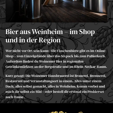
Bier aus Weinheim – im Shop
und in der Region
Wer nicht vor Ort sein kann: Alle Flaschenbiere gibt es im
Online-
Shop
– vom Einzelgebinde über das Sixpack bis zum
PaBierkorb
.
Außerdem findest du Woinemer Bier in regionalen
Getränkemärkten an der Bergstraße und im Rhein-Neckar-Raum.
Kurz gesagt: Die Woinemer Hausbrauerei ist Brauerei, Brennerei,
Restaurant und Veranstaltungsort in einem. Alles unter einem
Dach, alles selbst gemacht, alles in Weinheim. Komm vorbei und
mach dir selbst ein Bild – oder bestell dir erstmal ein Probierset
nach Hause.