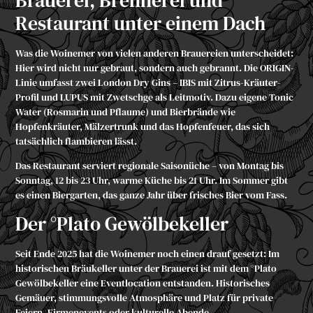
Restaurant unter einem Dach
Was die Woinemer von vielen anderen Brauereien unterscheidet:
Hier wird nicht nur gebraut, sondern auch gebrannt. Die
ORIGIN
-
Linie umfasst zwei London Dry Gins – IBIS mit Zitrus-Kräuter-
Profil und LUPUS mit Zwetschge als Leitmotiv. Dazu eigene Tonic
Water (Rosmarin und Pflaume) und Bierbrände wie
Hopfenkräuter, Mälzertrunk und das Hopfenfeuer, das sich
tatsächlich flambieren lässt.
Das Restaurant serviert regionale Saisonüche – von Montag bis
Sonntag, 12 bis 23 Uhr, warme Küche bis 21 Uhr. Im Sommer gibt
es einen Biergarten, das ganze Jahr über frisches Bier vom Fass.
Der °Plato Gewölbekeller
Seit Ende 2025 hat die Woinemer noch einen drauf gesetzt: Im
historischen Bräukeller unter der Brauerei ist mit dem
°Plato
Gewölbekeller
eine Eventlocation entstanden. Historisches
Gemäuer, stimmungsvolle Atmosphäre und Platz für private
Feiern, Firmenevents oder kulturelle Abende.