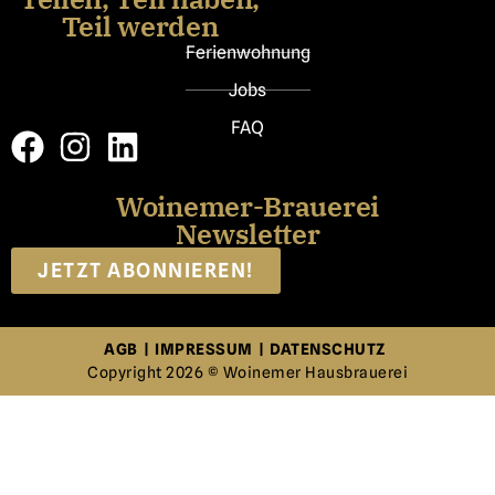
Teil werden
Ferienwohnung
Jobs
FAQ
Woinemer-Brauerei
Newsletter
JETZT ABONNIEREN!
AGB
|
IMPRESSUM
|
DATENSCHUTZ
Copyright 2026 © Woinemer Hausbrauerei