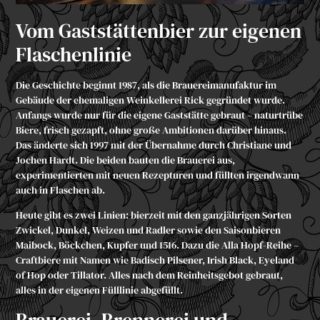
Vom Gaststättenbier zur eigenen
Flaschenlinie
Die Geschichte beginnt 1987, als die Brauereimanufaktur im
Gebäude der ehemaligen Weinkellerei Rick gegründet wurde.
Anfangs wurde nur für die eigene Gaststätte gebraut – naturtrübe
Biere, frisch gezapft, ohne große Ambitionen darüber hinaus.
Das änderte sich 1997 mit der Übernahme durch Christiane und
Jochen Hardt. Die beiden bauten die Brauerei aus,
experimentierten mit neuen Rezepturen und füllten irgendwann
auch in Flaschen ab.
Heute gibt es zwei Linien:
bierzeit
mit den ganzjährigen Sorten
Zwickel, Dunkel, Weizen und Radler sowie den Saisonbieren
Maibock, Böckchen, Kupfer und 1516. Dazu die
Alla Hopf
-Reihe –
Craftbiere mit Namen wie Badisch Pilsener, Irish Black, Eyeland
of Hop oder Tillator. Alles nach dem Reinheitsgebot gebraut,
alles in der eigenen Fülllinie abgefüllt.
Brauerei, Brennerei und