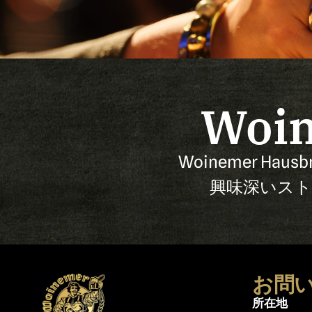
Woi
Woinemer H
興味深いスト
お問
所在地