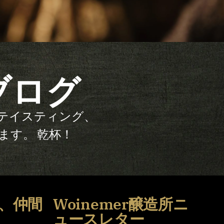
ルブログ
誠実なテイスティング、
ます。 乾杯！
、仲間
Woinemer醸造所ニ
う
ュースレター