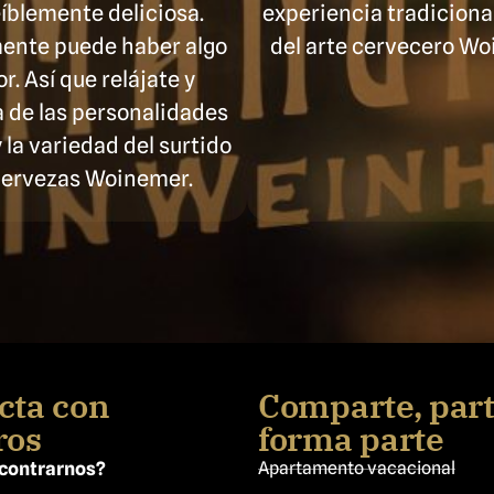
íblemente deliciosa.
experiencia tradicional
mente puede haber algo
del arte cervecero Wo
r. Así que relájate y
a de las personalidades
 la variedad del surtido
cervezas Woinemer.
cta con
Comparte, part
ros
forma parte
contrarnos?
Apartamento vacacional