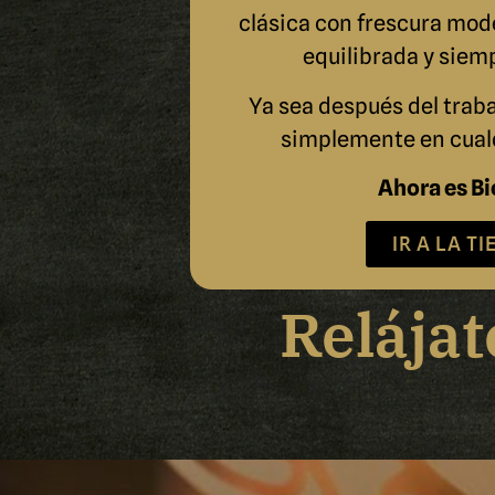
clásica con frescura mod
equilibrada y siem
Ya sea después del traba
simplemente en cual
Ahora es Bi
IR A LA T
Relájat