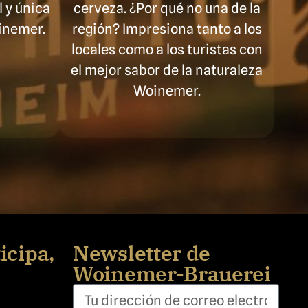
 y única
cerveza. ¿Por qué no una de la
inemer.
región? Impresiona tanto a los
locales como a los turistas con
el mejor sabor de la naturaleza
Woinemer.
icipa,
Newsletter de
Woinemer-Brauerei