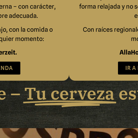
erna – con carácter,
forma relajada y no 
pre adecuada.
e
jo, con la comida o
Con raíces regional
quier momento:
mo
erzeit.
AllaHo
IENDA
IR A
e –
Tu cerveza
es