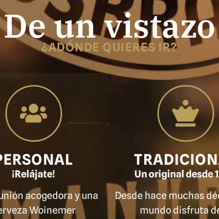
De un vistazo
¿ADÓNDE QUIERES IR?
PERSONAL
TRADICION
¡Relájate!
Un original desde 
unión acogedora y una
Desde hace muchas déc
erveza Woinemer
mundo disfruta de