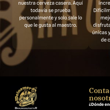
nuestra cerveza casera. Aquí
incre
todavía se prueba
Difícil
personalmente y solo sale lo
mejo
que le gusta al maestro.
disfrut
únicas y
de 
Conta
nosot
¿Dónde en