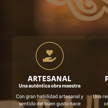
ARTESANAL
Una auténtica obra maestra
Con gran habilidad artesanal y
Una re
sentido del buen gusto nace
c