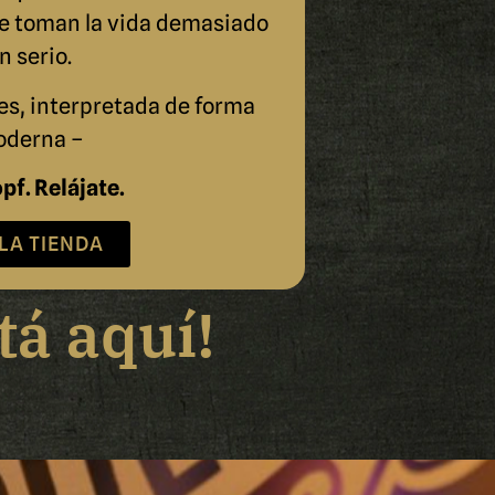
se toman la vida demasiado
n serio.
es, interpretada de forma
derna –
pf. Relájate.
 LA TIENDA
tá aquí!