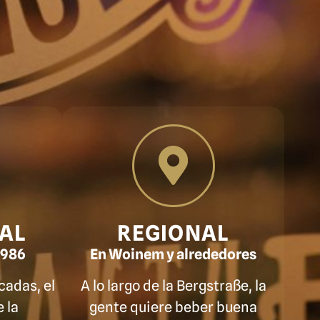
AL
REGIONAL
1986
En Woinem y alrededores
adas, el
A lo largo de la Bergstraße, la
 la
gente quiere beber buena