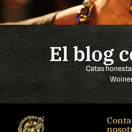
El blog 
Catas honestas
Woinem
Conta
nosot