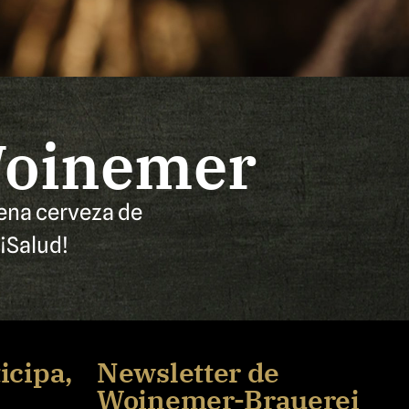
 Woinemer
uena cerveza de
¡Salud!
icipa,
Newsletter de
Woinemer-Brauerei