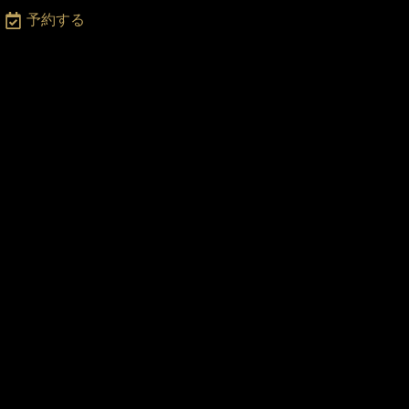
月
予約する
〜
土
2
:0
0
-
2
3:
0
0
・
日
・
祝
日
2
2:
0
0
ま