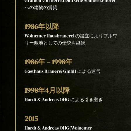
Gräflich von Berckheim'sche Schlosskellerei
への建物の賃貸
1986年以降
Woinemer Hausbrauerei の設立によりブルワ
リー敷地としての伝統を継続
1986年 – 1998年
Gasthaus Brauerei GmbH による運営
1998年4月以降
Hardt & Andreas OHG による引き継ぎ
2015
Hardt & Andreas OHG(Woinemer