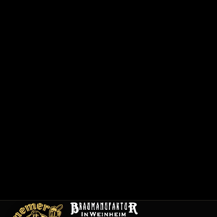
で
0
6
2
0
1
/
1
2
0
0
1
メ
ニ
ュ
ー
採
用
情
報