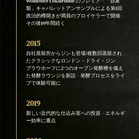
Woinemer Lokalrunde のプレミア – 「自家
製」キャバレットアンサンブルによる第1回
政治的樽開きが満員のブロイケラーで開催 –
その後10年間続く
2015
自社蒸留所からジンも登場:複数回蒸留され
たクラシックなロンドン・ドライ・ジン
ブラウホーフに2つのオープン発酵槽を備え
た発酵ラウンジを新設 – 発酵プロセスをライ
ブで体験可能に
2019
新しい近代的な仕込み室への投資 – エネルギ
ー効率に重点