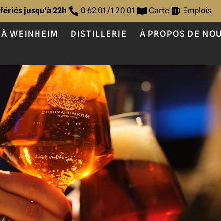
 fériés jusqu'à 22h
0 62 01 / 1 20 01
Carte
Emplois
 À WEINHEIM
DISTILLERIE
À PROPOS DE NO